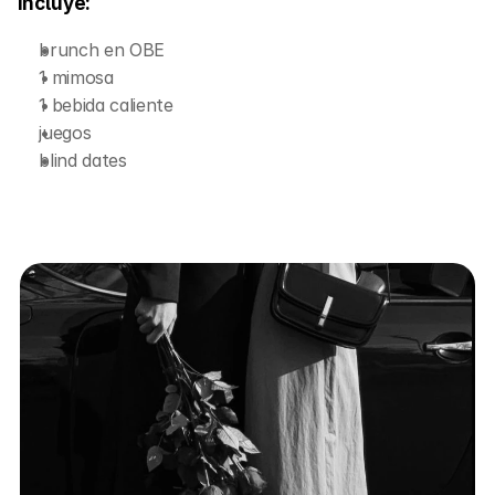
Incluye:
⁠brunch en OBE
⁠1 mimosa
⁠1 bebida caliente
⁠juegos
⁠blind dates