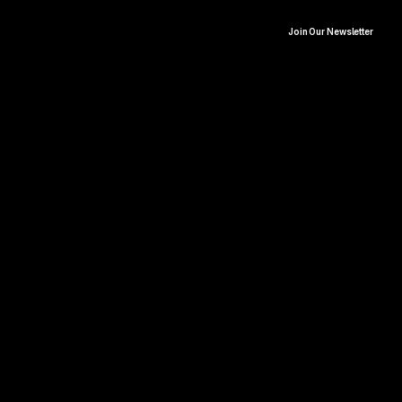
Join Our Newsletter
Eventos
Nosotras hacemos el match. 
Únete a las citas a ciegas
Nos encargamos del plan. 
Tú solo llegas.