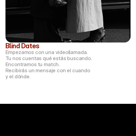
Blind Dates
Empezamos con una videollamada.
Tu nos cuentas qué estás buscando.
Encontramos tu match.
Recibirás un mensaje con el cuando
y el dónde.
Deja que la próxima cita sea la que 
cambie todo