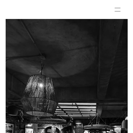
A
s
e
l
e
c
t
i
o
n
o
f
s
e
c
r
e
t
n
i
g
h
t
s
.
5
-
m
i
n
u
t
e
c
h
a
t
s
w
i
t
h
e
n
d
l
e
s
s
p
o
s
s
i
b
i
l
i
t
i
e
s
.